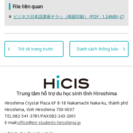
File liên quan
ビジネス日本語講座チラシ（両面印刷） (PDF : 1.24MB)
Trở về trang trước
Danh sách thông báo
Trung tâm hỗ trợ du học sinh tỉnh Hiroshima
Hiroshima Crystal Plaza 6F 8-18 Nakamachi Naka-ku, thành phố
Hiroshima, tỉnh Hiroshima 730-0037
TEL:082-541-3781/FAX:082-243-2001
E-mail:
office@int-students-hiroshima.jp