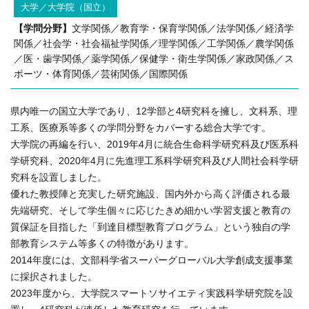
大学／大学院（国立）
【学問分野】
文学関係／教育学・保育学関係／法学関係／経済学
関係／社会学・社会福祉学関係／理学関係／工学関係／農学関係
／医・歯学関係／薬学関係／保健学・衛生学関係／家政関係／ス
ポーツ・体育関係／芸術関係／国際関係
県内唯一の国立大学であり、12学部と4研究科を擁し、文科系、理
工系、医療系等多くの学問分野をカバーする総合大学です。
大学院の再編を行い、2019年4月に統合生命科学研究科及び医系科
学研究科、2020年4月に先進理工系科学研究科及び人間社会科学研
究科を設置しました。
優れた教授陣と充実した研究施設、国内外から高く評価される最
先端研究、そして学生個々に応じたきめ細かい学習支援と教育の
質保証を目指した「到達目標型教育プログラム」という独自の学
部教育システム等多くの特徴があります。
2014年度には、文部科学省スーパーグローバル大学創成支援事業
に採択されました。
2023年度から、大学院スマートソサイエティ実践科学研究院を設